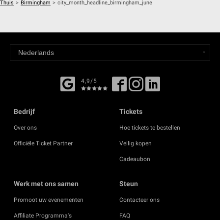
Thuis
>
Birmingham
>
city_month_headline_birmingham_june
4,9/5
Bedrijf
Tickets
Over ons
Hoe tickets te bestellen
Officiële Ticket Partner
Veilig kopen
Cadeaubon
Werk met ons samen
Steun
Promoot uw evenementen
Contacteer ons
Affiliate Programma's
FAQ