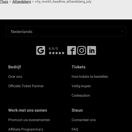
Thuis
>
Altlandsberg
>
city_month_headline_altlandsberg_july
4,9/5
Bedrijf
Tickets
Over ons
Hoe tickets te bestellen
Officiële Ticket Partner
Veilig kopen
Cadeaubon
Werk met ons samen
Steun
Promoot uw evenementen
Contacteer ons
Affiliate Programma's
FAQ