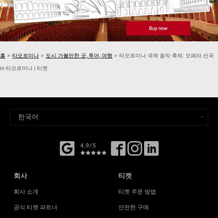
홈
>
타오르미나
>
도시 가볼만한 곳, 투어, 여행
>
타오르미나 국제 음악 축제: 오페라 선곡
in 타오르미나 | 티켓
4,9/5
회사
티켓
회사 소개
티켓 주문 방법
공식 티켓 파트너
안전한 구매