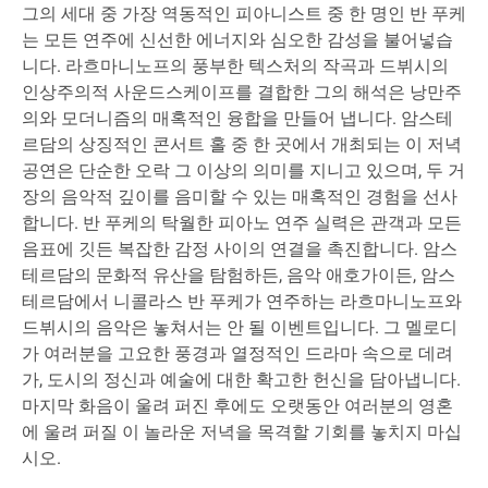
그의 세대 중 가장 역동적인 피아니스트 중 한 명인 반 푸케
는 모든 연주에 신선한 에너지와 심오한 감성을 불어넣습
니다. 라흐마니노프의 풍부한 텍스처의 작곡과 드뷔시의
인상주의적 사운드스케이프를 결합한 그의 해석은 낭만주
의와 모더니즘의 매혹적인 융합을 만들어 냅니다. 암스테
르담의 상징적인 콘서트 홀 중 한 곳에서 개최되는 이 저녁
공연은 단순한 오락 그 이상의 의미를 지니고 있으며, 두 거
장의 음악적 깊이를 음미할 수 있는 매혹적인 경험을 선사
합니다. 반 푸케의 탁월한 피아노 연주 실력은 관객과 모든
음표에 깃든 복잡한 감정 사이의 연결을 촉진합니다. 암스
테르담의 문화적 유산을 탐험하든, 음악 애호가이든, 암스
테르담에서 니콜라스 반 푸케가 연주하는 라흐마니노프와
드뷔시의 음악은 놓쳐서는 안 될 이벤트입니다. 그 멜로디
가 여러분을 고요한 풍경과 열정적인 드라마 속으로 데려
가, 도시의 정신과 예술에 대한 확고한 헌신을 담아냅니다.
마지막 화음이 울려 퍼진 후에도 오랫동안 여러분의 영혼
에 울려 퍼질 이 놀라운 저녁을 목격할 기회를 놓치지 마십
시오.