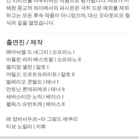
긴 시리즈를 마무리하는 작품으로 평가됩니다. 바흐가 이
해한 종교적 의미에서의 파시온은 극히 드문 예외를 제외
하고는 모든 후속 작품이 아니었으며, 대신 오라토리오 형
식의 길을 열었습니다.
출연진 / 제작
에마뉘엘 드 네그리 | 소프라노 I
아폴린 라이-베스트팔 | 소프라노 II
윌리엄 셸턴 | 알토 I
마틸드 오르트슈라이트 | 알토 II
발레리오 콘탈도 | 테너 I
안토닌 론데피에르 | 테너 II
세바스티안 노악 | 베이스 I
펠릭스 슈반트케 | 베이스 II
레 앙바사두르~라 그랑드 에쿠리
티보 노알리 | 지휘