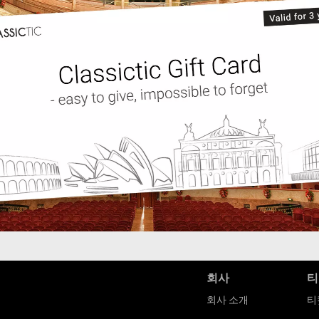
회사
티
회사 소개
티