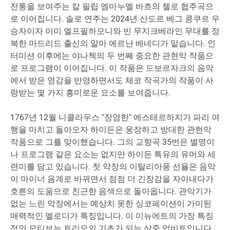
전통을 보여주는 칼 필립 엠마누엘 바흐의 첼로 협주곡으
로 이어집니다. 솔로 연주는 2024년 산도르 베그 콩쿠르 우
승자이자 이미 엘프필하모니와 빈 무지크베라인 무대를 정
복한 마드리드 출신의 알마 에르난 베네디가 맡습니다. 인
터미션 이후에는 야나첵의 두 번째 중요한 관현악 작품으
로 프로그램이 이어집니다. 이 작품은 드보르자크의 음악
에서 받은 영감을 반영하면서도 체코 작곡가의 작품이 사
랑받는 몇 가지 흥미로운 요소를 보여줍니다.
1767년 12월 니콜라우스 "장엄한" 에스테르하지가 파리 여
행을 마치고 돌아오자 하이든은 웅장하고 방대한 관현악
작품으로 그를 맞이했습니다. 그의 교향곡 35번은 별명이
나 프로그램 같은 요소는 없지만 하이든 특유의 유머와 세
련미를 담고 있습니다. 첫 악장의 이탈리아풍 선율은 음악
이 마이너 음계로 바뀌면서 점점 더 긴장감을 자아내다가
호른의 도움으로 친근한 음색으로 돌아옵니다. 관악기가
없는 느린 악장에서는 예상치 못한 싱코페이션이 가미된
매력적인 멜로디가 특징입니다. 이 미뉴에트의 가장 특징
적인 모티브는 트리오의 기초가 되는 삼중 업비트입니다.