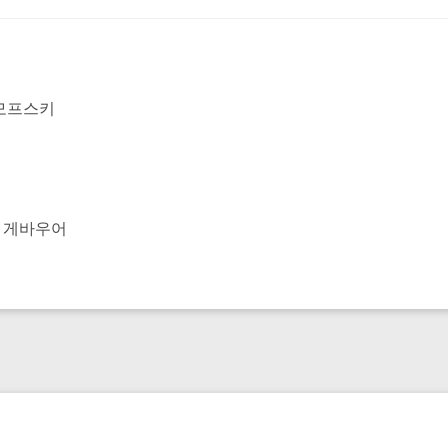
리모프스키
안 게바우어