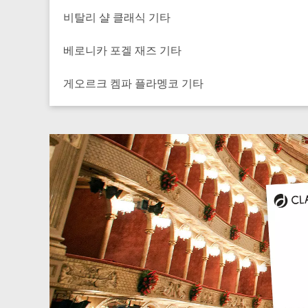
비탈리 샬 클래식 기타
베로니카 포겔 재즈 기타
게오르크 켐파 플라멩코 기타