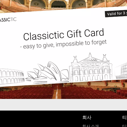
회사
티
회사 소개
티