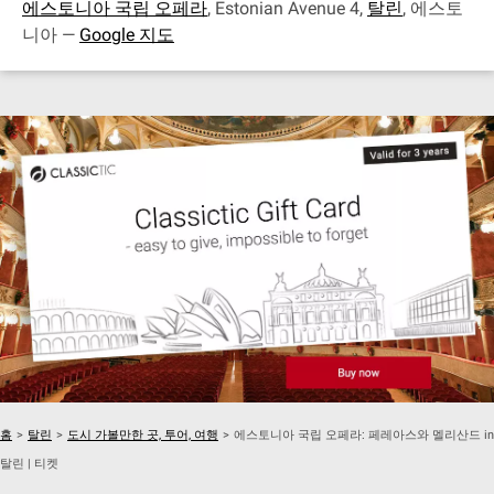
에스토니아 국립 오페라
, Estonian Avenue 4,
탈린
, 에스토
니아 —
Google 지도
홈
>
탈린
>
도시 가볼만한 곳, 투어, 여행
>
에스토니아 국립 오페라: 페레아스와 멜리산드 in
탈린 | 티켓