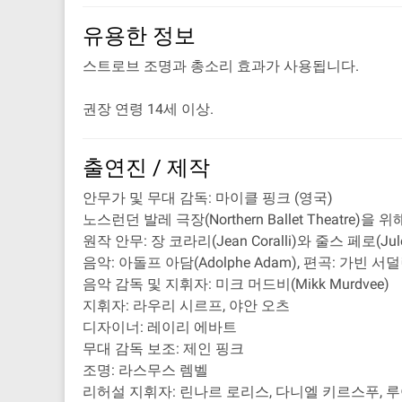
유용한 정보
스트로브 조명과 총소리 효과가 사용됩니다.
권장 연령 14세 이상.
출연진 / 제작
안무가 및 무대 감독: 마이클 핑크 (영국)
노스런던 발레 극장(Northern Ballet Thea
원작 안무: 장 코라리(Jean Coralli)와 줄스 페로(Jules
음악: 아돌프 아담(Adolphe Adam), 편곡: 가빈 서덜랜드
음악 감독 및 지휘자: 미크 머드비(Mikk Murdvee)
지휘자: 라우리 시르프, 야안 오츠
디자이너: 레이리 에바트
무대 감독 보조: 제인 핑크
조명: 라스무스 렘벨
리허설 지휘자: 린나르 로리스, 다니엘 키르스푸, 