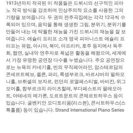
1913년까지 작곡된 이 작품들은 드뷔시의 선구적인 피아
노 작곡 방식을 강조하며 인상주의적 요소를 사용한 그의
기량을 보여줍니다. 두 권의 전주곡집에는 각각 12곡씩 수
록되어 있으며, 음악을 통해 생생한 그림, 분위기, 분위기를
만들어 내는 데 탁월한 재능을 가진 드뷔시의 재능을 잘 보
여줍니다. 애슐리 프리프 소개 영국 피아니스트 애슐리 프
리프는 유럽, 아시아, 북미, 아프리카, 호주 등지에서 독주
회, 협연, 실내악 연주자로 폭넓은 활동을 해왔으며, 세계에
서 가장 유명한 공연장 다수를 누볐습니다. 주요 공연장으
로는 뉴욕의 카네기홀, 빈의 무직페어라인, 암스테르담의
콘세르트헤보, 쾰른, 파리, 룩셈부르크, 바르샤바의 필하모
니홀, 브뤼셀의 보자르, 런던의 로열페스티벌, 바비칸, 위그
모어홀, 함부르크의 라이츠할레, 부다페스트의 팔레오아
트, 아테네의 메가론, 도르트문트의 콘체르트하우스 등이
있습니다. 굴벤키안 오디토리움(리스본), 콘서트하우스(스
톡홀름) 등이 있습니다. Strand International Piano Series