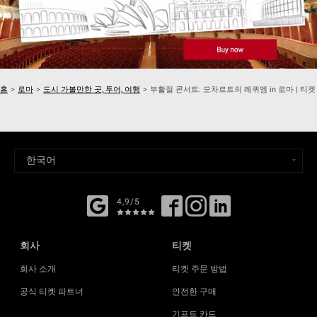
홈
>
로마
>
도시 가볼만한 곳, 투어, 여행
>
부활절 콘서트: 모차르트의 레퀴엠 in 로마 | 티켓
4,9/5
회사
티켓
회사 소개
티켓 주문 방법
공식 티켓 파트너
안전한 구매
기프트 카드