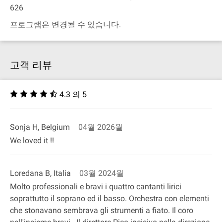
626
프로그램은 변경될 수 있습니다.
고객 리뷰
4.3 의 5
Sonja H, Belgium
04월 2026월
We loved it !!
Loredana B, Italia
03월 2024월
Molto professionali e bravi i quattro cantanti lirici
soprattutto il soprano ed il basso. Orchestra con elementi
che stonavano sembrava gli strumenti a fiato. Il coro