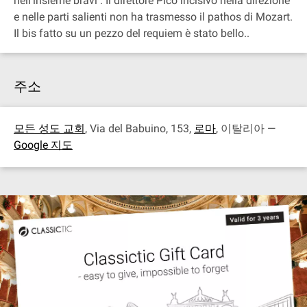
nell'insieme bravi . Il direttore Pico incisivo nella direzione
e nelle parti salienti non ha trasmesso il pathos di Mozart.
Il bis fatto su un pezzo del requiem è stato bello..
주소
모든 성도 교회
, Via del Babuino, 153,
로마
, 이탈리아 —
Google 지도