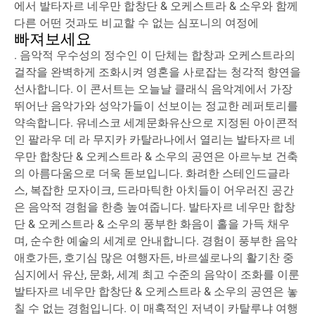
에서 발타자르 네우만 합창단 & 오케스트라 & 소우와 함께
다른 어떤 것과도 비교할 수 없는 심포니의 여정에
빠져보세요
. 음악적 우수성의 정수인 이 단체는 합창과 오케스트라의
걸작을 완벽하게 조화시켜 영혼을 사로잡는 청각적 향연을
선사합니다. 이 콘서트는 오늘날 클래식 음악계에서 가장
뛰어난 음악가와 성악가들이 선보이는 정교한 레퍼토리를
약속합니다. 유네스코 세계문화유산으로 지정된 아이콘적
인 팔라우 데 라 무지카 카탈라나에서 열리는 발타자르 네
우만 합창단 & 오케스트라 & 소우의 공연은 아르누보 건축
의 아름다움으로 더욱 돋보입니다. 화려한 스테인드글라
스, 복잡한 모자이크, 드라마틱한 아치들이 어우러진 공간
은 음악적 경험을 한층 높여줍니다. 발타자르 네우만 합창
단 & 오케스트라 & 소우의 풍부한 화음이 홀을 가득 채우
며, 순수한 예술의 세계로 안내합니다. 경험이 풍부한 음악
애호가든, 호기심 많은 여행자든, 바르셀로나의 활기찬 중
심지에서 유산, 문화, 세계 최고 수준의 음악이 조화를 이룬
발타자르 네우만 합창단 & 오케스트라 & 소우의 공연은 놓
칠 수 없는 경험입니다. 이 매혹적인 저녁이 카탈루냐 여행