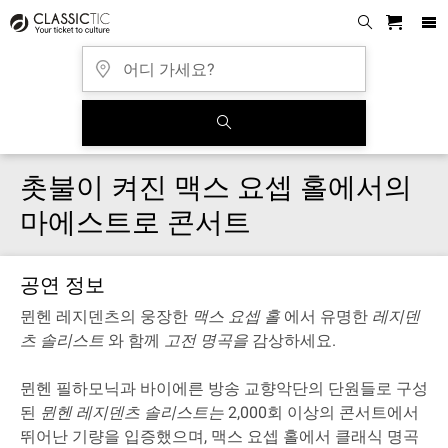
촛불이 켜진 맥스 요셉 홀에서의
마에스트로 콘서트
공연 정보
뮌헨 레지덴츠의 웅장한
맥스 요셉 홀
에서 유명한
레지덴
츠 솔리스트
와 함께
고전 명곡을
감상하세요
.
뮌헨 필하모닉과 바이에른 방송 교향악단의 단원들로 구성
된
뮌헨 레지덴츠 솔리스트는
2,000회 이상의 콘서트에서
뛰어난 기량을 입증했으며, 맥스 요셉 홀에서 클래식 명곡