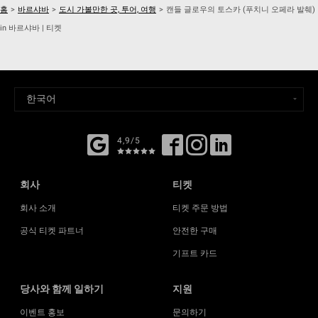
홈
>
바르샤바
>
도시 가볼만한 곳, 투어, 여행
>
캔들 글로우의 토스카 (푸치니 오페라 발췌)
in 바르샤바 | 티켓
4,9/5
회사
티켓
회사 소개
티켓 주문 방법
공식 티켓 파트너
안전한 구매
기프트 카드
당사와 함께 일하기
지원
이벤트 홍보
문의하기