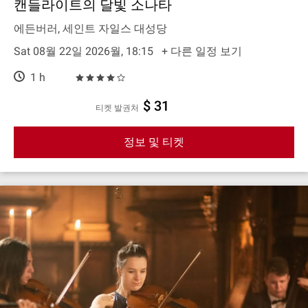
캔들라이트의 달빛 소나타
에든버러, 세인트 자일스 대성당
Sat 08월 22일 2026월, 18:15
+ 다른 일정 보기
1 h
$ 31
티켓 발권처
정보 및 티켓