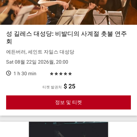
성 길레스 대성당: 비발디의 사계절 촛불 연주
회
에든버러, 세인트 자일스 대성당
Sat 08월 22일 2026월, 20:00
1 h 30 min
$ 25
티켓 발권처
정보 및 티켓