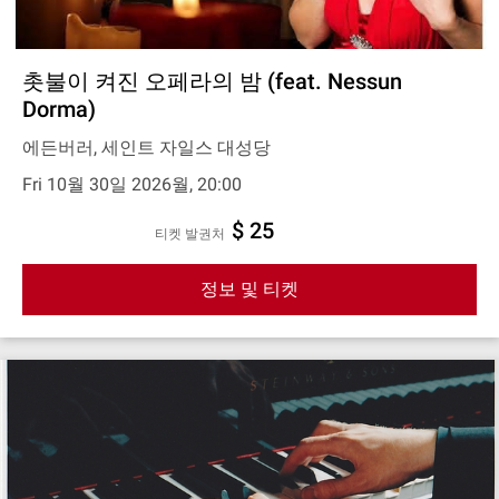
촛불이 켜진 오페라의 밤 (feat. Nessun
Dorma)
에든버러, 세인트 자일스 대성당
Fri 10월 30일 2026월, 20:00
$ 25
티켓 발권처
정보 및 티켓