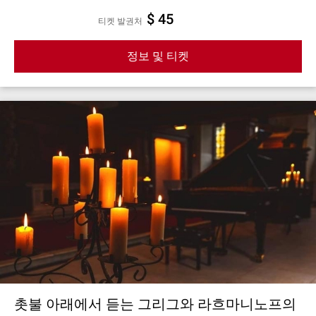
$ 45
티켓 발권처
정보 및 티켓
촛불 아래에서 듣는 그리그와 라흐마니노프의