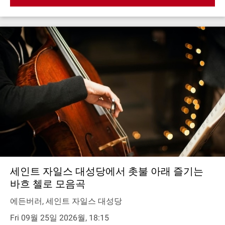
세인트 자일스 대성당에서 촛불 아래 즐기는
바흐 첼로 모음곡
에든버러, 세인트 자일스 대성당
Fri 09월 25일 2026월, 18:15