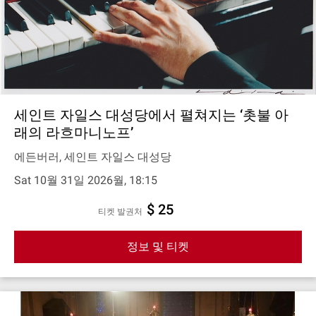
세인트 자일스 대성당에서 펼쳐지는 ‘촛불 아
래의 라흐마니노프’
에든버러, 세인트 자일스 대성당
Sat 10월 31일 2026월, 18:15
$ 25
티켓 발권처
정보 및 티켓