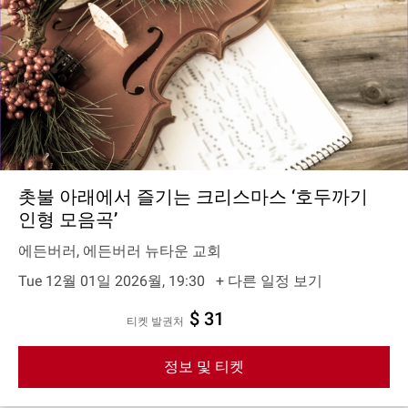
촛불 아래에서 즐기는 크리스마스 ‘호두까기
인형 모음곡’
에든버러, 에든버러 뉴타운 교회
Tue 12월 01일 2026월, 19:30
+ 다른 일정 보기
$ 31
티켓 발권처
정보 및 티켓