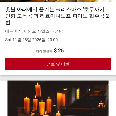
촛불 아래에서 즐기는 크리스마스 ‘호두까기
인형 모음곡’과 라흐마니노프 피아노 협주곡 2
번
에든버러, 세인트 자일스 대성당
Sat 11월 28일 2026월, 20:00
$ 25
티켓 발권처
정보 및 티켓