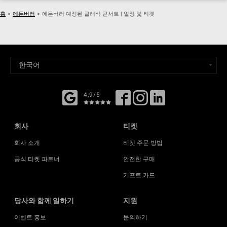
홈
>
에든버러
>
에든버러 예정된 클래식 콘서트 | 일정 및 티켓
4,9/5
회사
티켓
회사 소개
티켓 주문 방법
공식 티켓 파트너
안전한 구매
기프트 카드
당사와 함께 일하기
지원
이벤트 홍보
문의하기