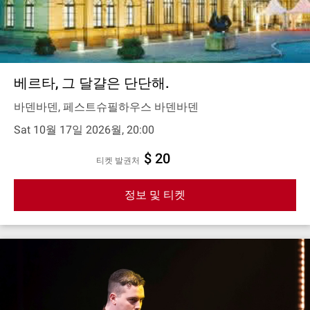
베르타, 그 달걀은 단단해.
바덴바덴, 페스트슈필하우스 바덴바덴
Sat 10월 17일 2026월, 20:00
$ 20
티켓 발권처
정보 및 티켓