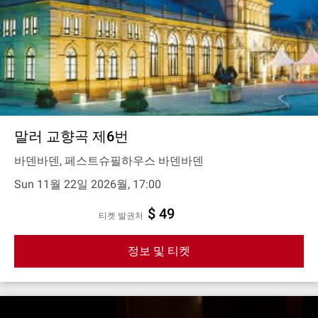
말러 교향곡 제6번
바덴바덴, 페스트슈필하우스 바덴바덴
Sun 11월 22일 2026월, 17:00
$ 49
티켓 발권처
정보 및 티켓