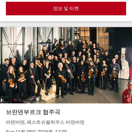
정보 및 티켓
브란덴부르크 협주곡
바덴바덴, 페스트슈필하우스 바덴바덴
Sun 11월 08일 2026월, 17:00