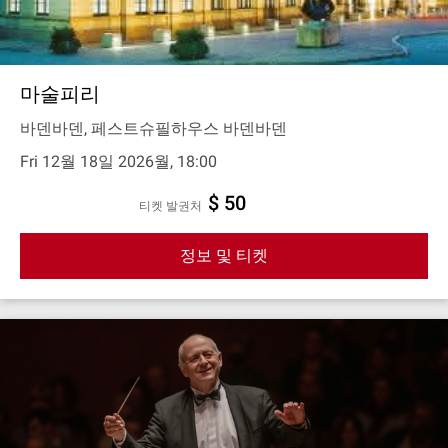
마술피리
바덴바덴, 페스트슈필하우스 바덴바덴
Fri 12월 18일 2026월, 18:00
$ 50
티켓 발권처
정보 및 티켓