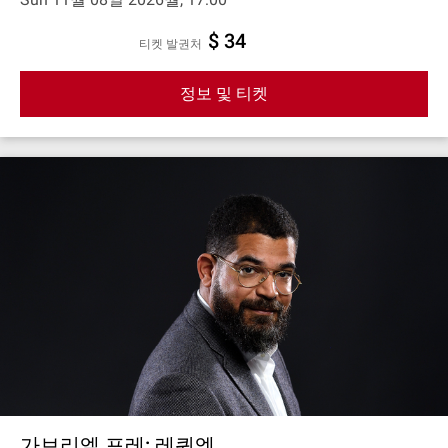
$ 34
티켓 발권처
정보 및 티켓
가브리엘 포레: 레퀴엠