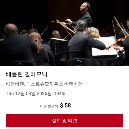
베를린 필하모닉
바덴바덴, 페스트슈필하우스 바덴바덴
Thu 12월 03일 2026월, 19:00
$ 58
티켓 발권처
정보 및 티켓