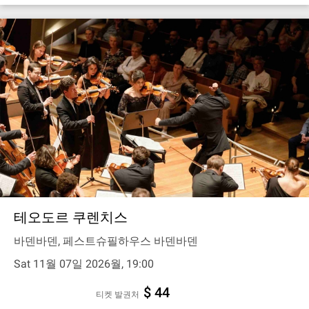
테오도르 쿠렌치스
바덴바덴, 페스트슈필하우스 바덴바덴
Sat 11월 07일 2026월, 19:00
$ 44
티켓 발권처