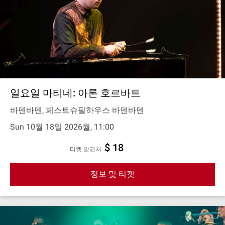
일요일 마티네: 아론 호르바트
바덴바덴, 페스트슈필하우스 바덴바덴
Sun 10월 18일 2026월, 11:00
$ 18
티켓 발권처
정보 및 티켓