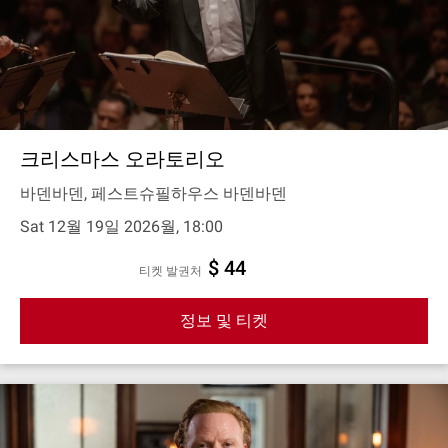
크리스마스 오라토리오
바덴바덴, 페스트슈필하우스 바덴바덴
Sat 12월 19일 2026월, 18:00
$ 44
티켓 발권처
정보 및 티켓