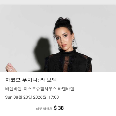
자코모 푸치니: 라 보엠
바덴바덴, 페스트슈필하우스 바덴바덴
Sun 08월 23일 2026월, 17:00
$ 38
티켓 발권처