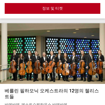
정보 및 티켓
베를린 필하모닉 오케스트라의 12명의 첼리스
트들
바덴바덴, 페스트슈필하우스 바덴바덴