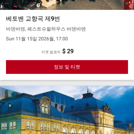
베토벤 교향곡 제9번
바덴바덴, 페스트슈필하우스 바덴바덴
Sun 11월 15일 2026월, 17:00
$ 29
티켓 발권처
정보 및 티켓