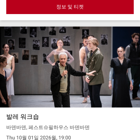
정보 및 티켓
발레 워크숍
바덴바덴, 페스트슈필하우스 바덴바덴
Thu 10월 01일 2026월, 19:00