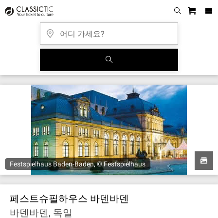
Festspielhaus Baden-Baden, © Festspielhaus
페스트슈필하우스 바덴바덴
바덴바덴, 독일