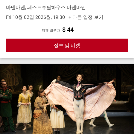
바덴바덴, 페스트슈필하우스 바덴바덴
Fri 10월 02일 2026월, 19:30
+ 다른 일정 보기
$ 44
티켓 발권처
정보 및 티켓