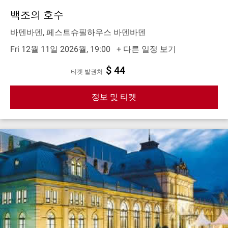
백조의 호수
바덴바덴, 페스트슈필하우스 바덴바덴
Fri 12월 11일 2026월, 19:00
+ 다른 일정 보기
$ 44
티켓 발권처
정보 및 티켓