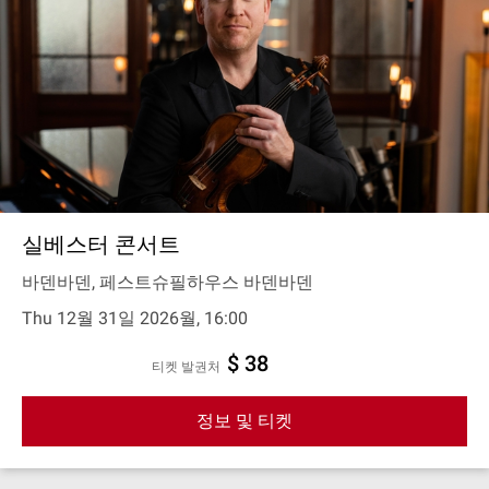
실베스터 콘서트
바덴바덴, 페스트슈필하우스 바덴바덴
Thu 12월 31일 2026월, 16:00
$ 38
티켓 발권처
정보 및 티켓