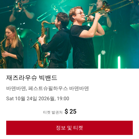
재즈라우슈 빅밴드
바덴바덴, 페스트슈필하우스 바덴바덴
Sat 10월 24일 2026월, 19:00
$ 25
티켓 발권처
정보 및 티켓