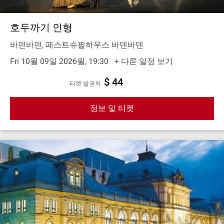
호두까기 인형
바덴바덴, 페스트슈필하우스 바덴바덴
Fri 10월 09일 2026월, 19:30
+ 다른 일정 보기
$ 44
티켓 발권처
정보 및 티켓