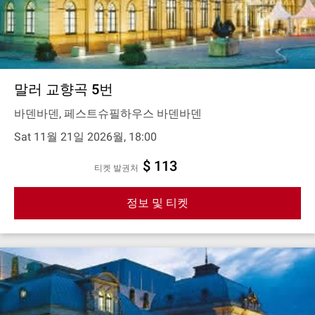
말러 교향곡 5번
바덴바덴, 페스트슈필하우스 바덴바덴
Sat 11월 21일 2026월, 18:00
$ 113
티켓 발권처
정보 및 티켓