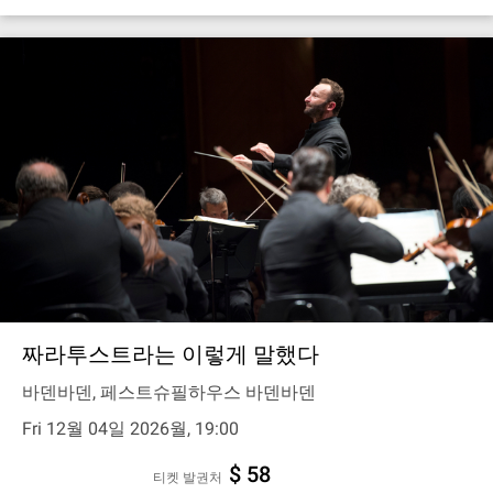
짜라투스트라는 이렇게 말했다
바덴바덴, 페스트슈필하우스 바덴바덴
Fri 12월 04일 2026월, 19:00
$ 58
티켓 발권처