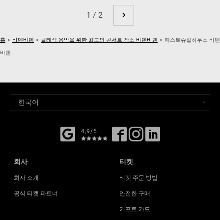
1 / 2
홈
>
바덴바덴
>
클래식 음악을 위한 최고의 콘서트 장소 바덴바덴
>
페스트슈필하우스 바덴
바덴
4,9/5
회사
티켓
회사 소개
티켓 주문 방법
공식 티켓 파트너
안전한 구매
기프트 카드