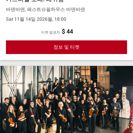
바덴바덴, 페스트슈필하우스 바덴바덴
Sat 11월 14일 2026월, 18:00
$ 44
티켓 발권처
정보 및 티켓