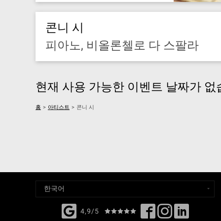
콘니 시
피아노, 비올론첼로 다 스팔라
현재 사용 가능한 이벤트 날짜가 없
홈
>
아티스트
>
콘니 시
4,9/5