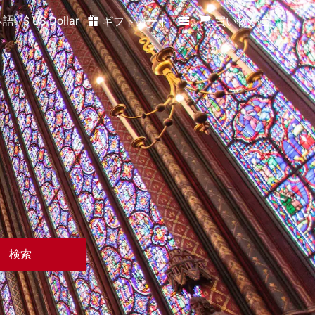
本語
$ US Dollar
ギフトカード
買い物かご
検索