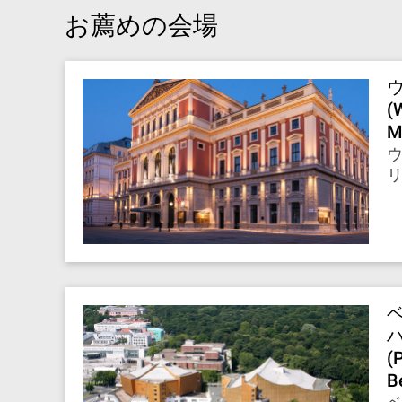
お薦めの会場
(
M
ウ
(
Be