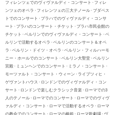
フィレンツェでのヴィヴァルディ・コンサート
フィレ
ンツェのオペラ
フィレンツェの三大テノール
ブダペス
トでのコンサート
プラハでのヴィヴァルディ・コンサ
ート
プラハのコンサート・チケット
プラハ市民会館の
チケット
ベルリンでのヴィヴァルディ・コンサート
ベ
ルリンで活動するオペラ
ベルリンのコンサート＆オペ
ラ
ベルリン・ドイツ・オペラ
ベルリン・フィルハーモ
ニー・ホールでのコンサート
ベルリン大聖堂
ベルリン
宮殿
ミュンヘンでのコンサート
ミラノ・コンサート
モーツァルト・コンサート・ウィーン
ライプツィヒ・
ゲヴァントハウス
ロンドンでのヴィヴァルディ・コン
サート
ロンドンで楽しむクラシック音楽
ローマでの3
人のテノール
ローマでのコンサート
ローマでのヴィヴ
ァルディ・コンサート
ローマで活動するオペラ
ローマ
の教会でのコンサート
ローマの椿姫
ローマ歌劇場
ヴ