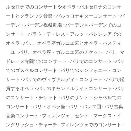
ルセロナでのコンサートやオペラ
バルセロナのコンサ
ートとクラシック音楽
バルセロナギターコンサート
バ
ーデン・バーデン祝祭劇場
バーデン＝バーデンでのコ
ンサート
パラウ・デ・レス・アルツ・バレンシアでの
オペラ
パリ、オペラ座ガルニエ宮とオペラ・バスティ
ーユ
パリ、オペラ座・ガルニエ宮のチケット
パリ、マ
ドレーヌ寺院でのコンサート
パリでのコンサート
パリ
でのゴスペルコンサート
パリでのシンフォニー・コン
サート
パリでのヴィヴァルディ・コンサート
パリで鑑
賞するオペラ
パリのキャンドルライトコンサート
パリ
のコンサート・チケット
パリのサント・シャペルでの
コンサート
パリ・オペラ座
パリ・バレエ団
パリ古典
音楽コンサート
フィレンツェ、セント・マークス・イ
ングリッシュ・チャーチ
フィレンツェでのコンサート