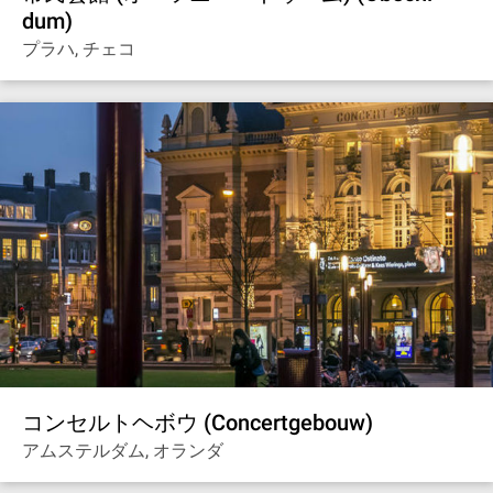
dum)
プラハ, チェコ
コンセルトヘボウ (Concertgebouw)
アムステルダム, オランダ