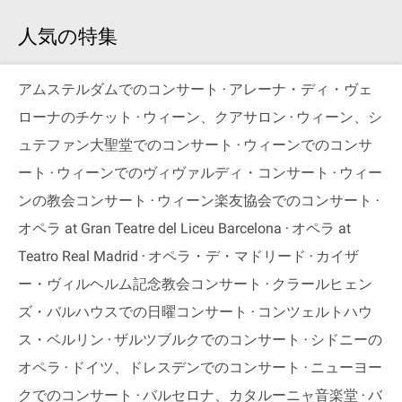
人気の特集
アムステルダムでのコンサート
アレーナ・ディ・ヴェ
ローナのチケット
ウィーン、クアサロン
ウィーン、シ
ュテファン大聖堂でのコンサート
ウィーンでのコンサ
ート
ウィーンでのヴィヴァルディ・コンサート
ウィー
ンの教会コンサート
ウィーン楽友協会でのコンサート
オペラ at Gran Teatre del Liceu Barcelona
オペラ at
Teatro Real Madrid
オペラ・デ・マドリード
カイザ
ー・ヴィルヘルム記念教会コンサート
クラールヒェン
ズ・バルハウスでの日曜コンサート
コンツェルトハウ
ス・ベルリン
ザルツブルクでのコンサート
シドニーの
オペラ
ドイツ、ドレスデンでのコンサート
ニューヨー
クでのコンサート
バルセロナ、カタルーニャ音楽堂
バ