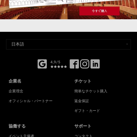
4,9/5
企業名
チケット
企業理念
簡単なチケット購入
オフィシャル・パートナー
返金保証
ギフト・カード
協働する
サポート
イベント主催者
コンタクト