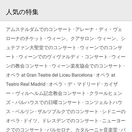
人気の特集
アムステルダムでのコンサート
アレーナ・ディ・ヴェ
ローナのチケット
ウィーン、クアサロン
ウィーン、シ
ュテファン大聖堂でのコンサート
ウィーンでのコンサ
ート
ウィーンでのヴィヴァルディ・コンサート
ウィー
ンの教会コンサート
ウィーン楽友協会でのコンサート
オペラ at Gran Teatre del Liceu Barcelona
オペラ at
Teatro Real Madrid
オペラ・デ・マドリード
カイザ
ー・ヴィルヘルム記念教会コンサート
クラールヒェン
ズ・バルハウスでの日曜コンサート
コンツェルトハウ
ス・ベルリン
ザルツブルクでのコンサート
シドニーの
オペラ
ドイツ、ドレスデンでのコンサート
ニューヨー
クでのコンサート
バルセロナ、カタルーニャ音楽堂
バ