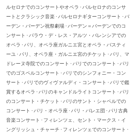
ルセロナでのコンサートやオペラ
バルセロナのコンサ
ートとクラシック音楽
バルセロナギターコンサート
バ
ーデン・バーデン祝祭劇場
バーデン＝バーデンでのコ
ンサート
パラウ・デ・レス・アルツ・バレンシアでの
オペラ
パリ、オペラ座ガルニエ宮とオペラ・バスティ
ーユ
パリ、オペラ座・ガルニエ宮のチケット
パリ、マ
ドレーヌ寺院でのコンサート
パリでのコンサート
パリ
でのゴスペルコンサート
パリでのシンフォニー・コン
サート
パリでのヴィヴァルディ・コンサート
パリで鑑
賞するオペラ
パリのキャンドルライトコンサート
パリ
のコンサート・チケット
パリのサント・シャペルでの
コンサート
パリ・オペラ座
パリ・バレエ団
パリ古典
音楽コンサート
フィレンツェ、セント・マークス・イ
ングリッシュ・チャーチ
フィレンツェでのコンサート