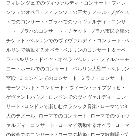
フィレンツェでのヴィヴァルディ・コンサート
フィレ
ンツェのオペラ
フィレンツェの三大テノール
ブダペス
トでのコンサート
プラハでのヴィヴァルディ・コンサ
ート
プラハのコンサート・チケット
プラハ市民会館の
チケット
ベルリンでのヴィヴァルディ・コンサート
ベ
ルリンで活動するオペラ
ベルリンのコンサート＆オペ
ラ
ベルリン・ドイツ・オペラ
ベルリン・フィルハーモ
ニー・ホールでのコンサート
ベルリン大聖堂
ベルリン
宮殿
ミュンヘンでのコンサート
ミラノ・コンサート
モーツァルト・コンサート・ウィーン
ライプツィヒ・
ゲヴァントハウス
ロンドンでのヴィヴァルディ・コン
サート
ロンドンで楽しむクラシック音楽
ローマでの3
人のテノール
ローマでのコンサート
ローマでのヴィヴ
ァルディ・コンサート
ローマで活動するオペラ
ローマ
の教会でのコンサート
ローマの椿姫
ローマ歌劇場
ヴ