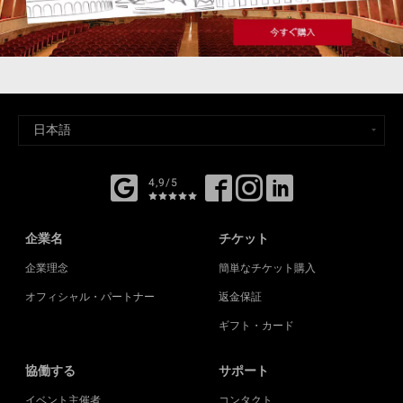
4,9/5
企業名
チケット
企業理念
簡単なチケット購入
オフィシャル・パートナー
返金保証
ギフト・カード
協働する
サポート
イベント主催者
コンタクト