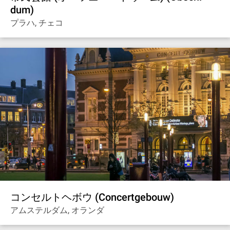
dum)
プラハ, チェコ
コンセルトヘボウ (Concertgebouw)
アムステルダム, オランダ