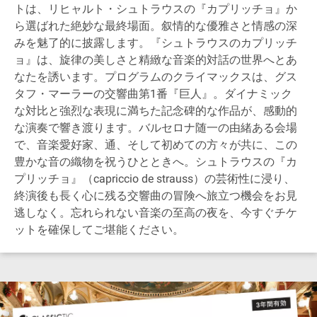
トは、リヒャルト・シュトラウスの『カプリッチョ』か
ら選ばれた絶妙な最終場面。叙情的な優雅さと情感の深
みを魅了的に披露します。『シュトラウスのカプリッチ
ョ』は、旋律の美しさと精緻な音楽的対話の世界へとあ
なたを誘います。プログラムのクライマックスは、グス
タフ・マーラーの交響曲第1番『巨人』。ダイナミック
な対比と強烈な表現に満ちた記念碑的な作品が、感動的
な演奏で響き渡ります。バルセロナ随一の由緒ある会場
で、音楽愛好家、通、そして初めての方々が共に、この
豊かな音の織物を祝うひとときへ。シュトラウスの『カ
プリッチョ』（capriccio de strauss）の芸術性に浸り、
終演後も長く心に残る交響曲の冒険へ旅立つ機会をお見
逃しなく。忘れられない音楽の至高の夜を、今すぐチケ
ットを確保してご堪能ください。