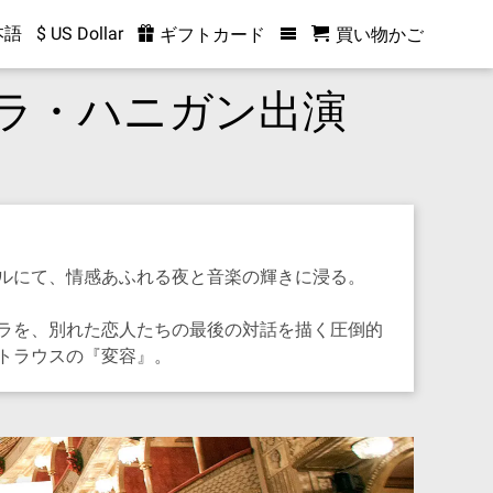
本語
$ US Dollar
ギフトカード
買い物かご
ラ・ハニガン出演
ルにて、情感あふれる夜と音楽の輝きに浸る。
ラを、別れた恋人たちの最後の対話を描く圧倒的
トラウスの『変容』。