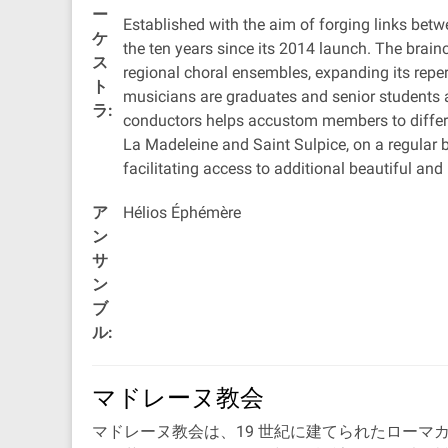
ー
Established with the aim of forging links betw
ケ
the ten years since its 2014 launch. The brainc
ス
regional choral ensembles, expanding its reper
ト
musicians are graduates and senior students at
ラ:
conductors helps accustom members to differe
La Madeleine and Saint Sulpice, on a regular b
facilitating access to additional beautiful an
ア
Hélios Éphémère
ン
サ
ン
ブ
ル:
マドレーヌ教会
マドレーヌ教会は、19 世紀に建てられたロー