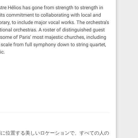
tre Hélios has gone from strength to strength in
in its commitment to collaborating with local and
rary, to include major vocal works. The orchestra's
ional orchestras. A roster of distinguished guest
some of Paris' most majestic churches, including
n scale from full symphony down to string quartet,
ic.
間に位置する美しいロケーションで、すべての人の