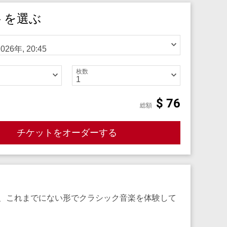
トを選ぶ
枚数
$
76
総額
チケットをオーダーする
、これまでにない形でクラシック音楽を体験して