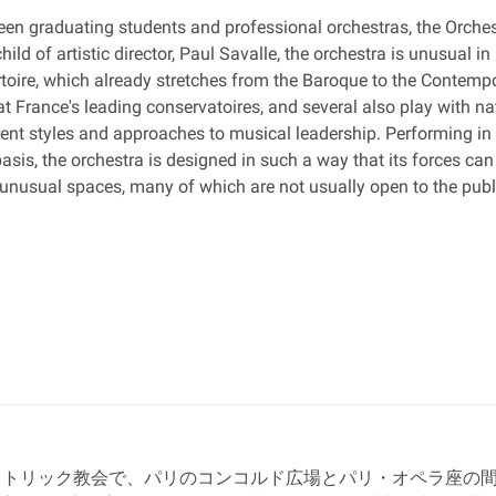
een graduating students and professional orchestras, the Orches
hild of artistic director, Paul Savalle, the orchestra is unusual 
toire, which already stretches from the Baroque to the Contempo
 France's leading conservatoires, and several also play with nat
nt styles and approaches to musical leadership. Performing in 
asis, the orchestra is designed in such a way that its forces ca
d unusual spaces, many of which are not usually open to the publ
マカトリック教会で、パリのコンコルド広場とパリ・オペラ座の