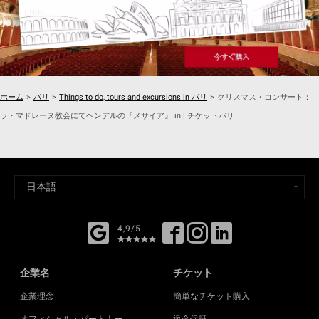
ホーム
>
パリ
>
Things to do, tours and excursions in パリ
>
クリスマス・コンサート：
ラ・マドレーヌ教会にてヘンデルの『メサイア』 in | チケットパリ
4,9/5
企業名
チケット
企業理念
簡単なチケット購入