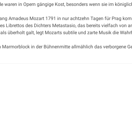
e waren in Opern gängige Kost, besonders wenn sie im königlic
gang Amadeus Mozart 1791 in nur achtzehn Tagen für Prag kompo
s Librettos des Dichters Metastasio, das bereits vielfach von 
ls überholt galt, legt Mozarts subtile und zarte Musik die Wahrh
t ein Marmorblock in der Bühnenmitte allmählich das verborgene G