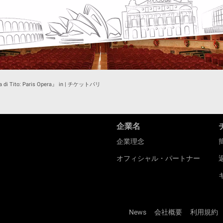
a di Tito: Paris Opera』 in | チケットパリ
企業名
企業理念
オフィシャル・パートナー
News
会社概要
利用規約