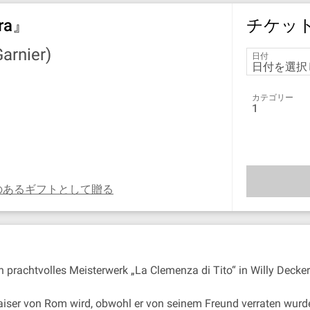
era』
チケッ
nier)
日付
カテゴリー
1
のあるギフトとして贈る
h prachtvolles Meisterwerk „La Clemenza di Tito“ in Willy Deckers
Kaiser von Rom wird, obwohl er von seinem Freund verraten wurde, 