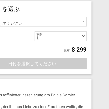
トを選ぶ
枚数
$
299
総額
日付を選択してください
 raffinierter Inszenierung am Palais Garnier.
der ihn aus Liebe zu einer Frau töten wollte, die