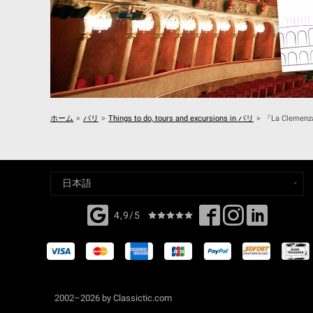
ホーム
>
パリ
>
Things to do, tours and excursions in パリ
>
『La Clemenz
4,9/5
2002–2026 by Classictic.com