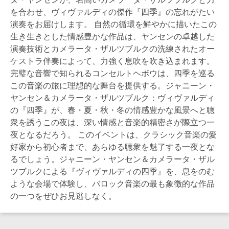
を合わせ、ヴィヴァルディの傑作『四季』の忘れがたい
演奏をお届けします。 自然の循環を鮮やかに描いたこの
生き生きとした情感豊かな作品は、ヤンセンの卓越した
演奏技術とカメラータ・ザルツブルクの洗練されたオー
ケストラ伴奏によって、力強く息吹を吹き込まれます。
完璧な音響で知られるコンセルトヘボウは、四季を巡る
この音楽の旅に理想的な舞台を提供する。ジャニーン・
ヤンセン＆カメラータ・ザルツブルク：ヴィヴァルディ
の『四季』が、春・夏・秋・冬の情感豊かな風景へと聴
衆を誘うこの夜は、深い情感と音楽的精密さが際立つ一
夜となるだろう。 このイベントは、クラシック音楽の愛
好家から初心者まで、あらゆる聴衆を魅了する一夜とな
るでしょう。ジャニーン・ヤンセン＆カメラータ・ザル
ツブルクによる『ヴィヴァルディの四季』を、息をのむ
ような会場で体験し、バロック音楽の最も象徴的な作品
の一つをぜひお見逃しなく。