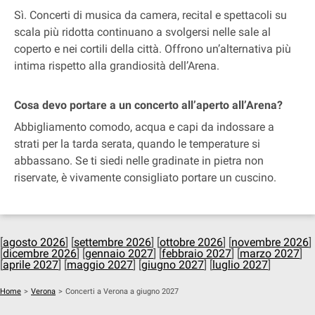
Sì. Concerti di musica da camera, recital e spettacoli su
scala più ridotta continuano a svolgersi nelle sale al
coperto e nei cortili della città. Offrono un’alternativa più
intima rispetto alla grandiosità dell’Arena.
Cosa devo portare a un concerto all’aperto all’Arena?
Abbigliamento comodo, acqua e capi da indossare a
strati per la tarda serata, quando le temperature si
abbassano. Se ti siedi nelle gradinate in pietra non
riservate, è vivamente consigliato portare un cuscino.
[
agosto 2026
] [
settembre 2026
] [
ottobre 2026
] [
novembre 2026
]
[
dicembre 2026
] [
gennaio 2027
] [
febbraio 2027
] [
marzo 2027
]
[
aprile 2027
] [
maggio 2027
] [
giugno 2027
] [
luglio 2027
]
Home
>
Verona
>
Concerti a Verona a giugno 2027