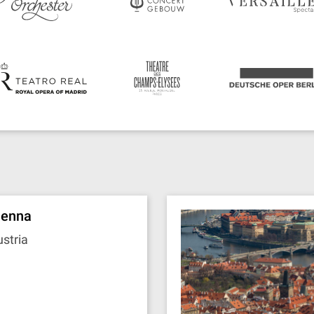
ienna
stria