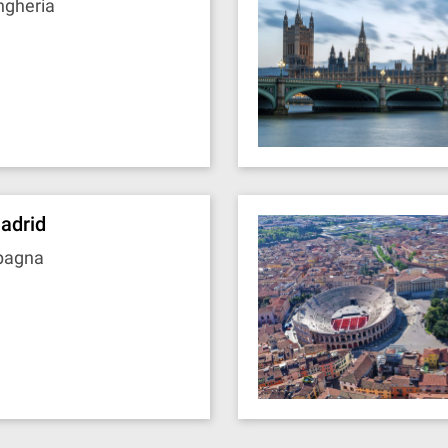
ngheria
adrid
pagna