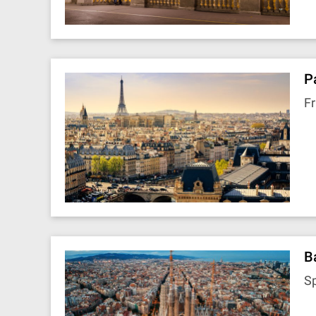
P
Fr
B
S