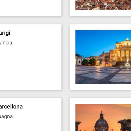
arigi
ancia
arcellona
pagna