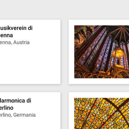
usikverein di
ienna
enna, Austria
ilarmonica di
erlino
rlino, Germania