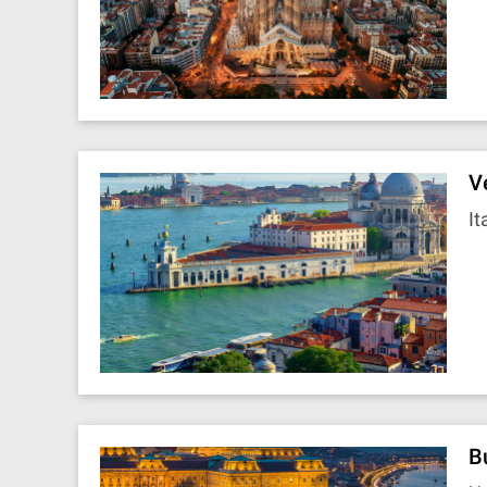
V
It
B