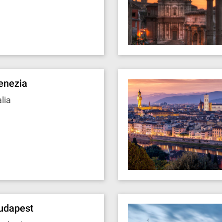
enezia
alia
udapest