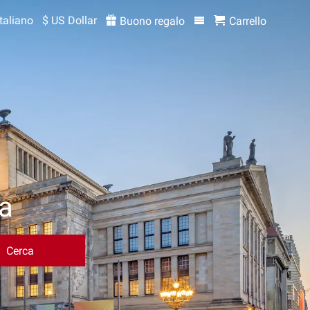
Italiano
$ US Dollar
Buono regalo
Carrello
ra
Cerca