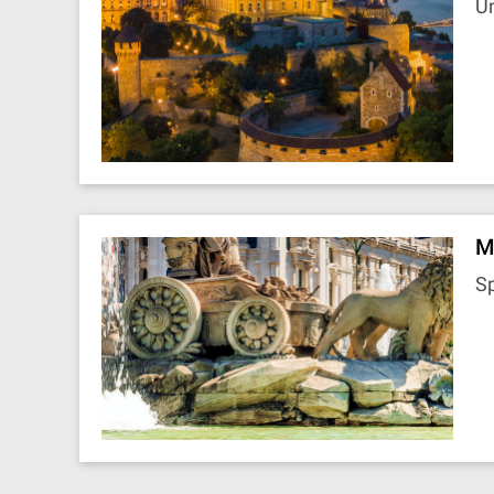
U
M
S