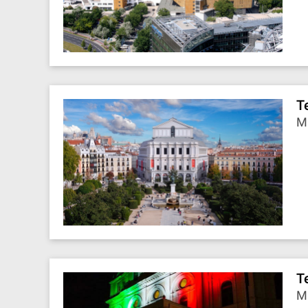
T
M
T
Mi