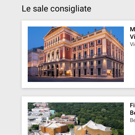
Le sale consigliate
M
V
Vi
F
B
Be