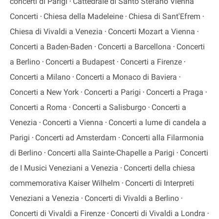
concerti di Parigi
Cattedrale di Santo Stefano Vienna
Concerti
Chiesa della Madeleine
Chiesa di Sant'Efrem
Chiesa di Vivaldi a Venezia
Concerti Mozart a Vienna
Concerti a Baden-Baden
Concerti a Barcellona
Concerti
a Berlino
Concerti a Budapest
Concerti a Firenze
Concerti a Milano
Concerti a Monaco di Baviera
Concerti a New York
Concerti a Parigi
Concerti a Praga
Concerti a Roma
Concerti a Salisburgo
Concerti a
Venezia
Concerti a Vienna
Concerti a lume di candela a
Parigi
Concerti ad Amsterdam
Concerti alla Filarmonia
di Berlino
Concerti alla Sainte-Chapelle a Parigi
Concerti
de I Musici Veneziani a Venezia
Concerti della chiesa
commemorativa Kaiser Wilhelm
Concerti di Interpreti
Veneziani a Venezia
Concerti di Vivaldi a Berlino
Concerti di Vivaldi a Firenze
Concerti di Vivaldi a Londra