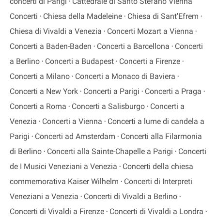
concerti di Parigi
Cattedrale di Santo Stefano Vienna
Concerti
Chiesa della Madeleine
Chiesa di Sant'Efrem
Chiesa di Vivaldi a Venezia
Concerti Mozart a Vienna
Concerti a Baden-Baden
Concerti a Barcellona
Concerti
a Berlino
Concerti a Budapest
Concerti a Firenze
Concerti a Milano
Concerti a Monaco di Baviera
Concerti a New York
Concerti a Parigi
Concerti a Praga
Concerti a Roma
Concerti a Salisburgo
Concerti a
Venezia
Concerti a Vienna
Concerti a lume di candela a
Parigi
Concerti ad Amsterdam
Concerti alla Filarmonia
di Berlino
Concerti alla Sainte-Chapelle a Parigi
Concerti
de I Musici Veneziani a Venezia
Concerti della chiesa
commemorativa Kaiser Wilhelm
Concerti di Interpreti
Veneziani a Venezia
Concerti di Vivaldi a Berlino
Concerti di Vivaldi a Firenze
Concerti di Vivaldi a Londra