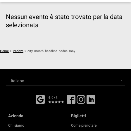
Nessun evento è stato trovato per la data
selezionata
Home
>
Padova
>
city_month_headline_padua_may
4,9/5
Azienda
Biglietti
Chi siamo
Come prenotare