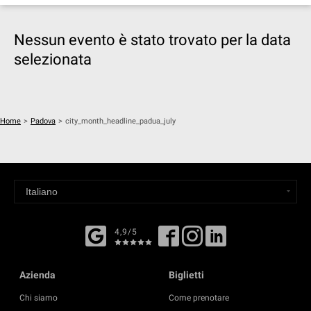
Nessun evento è stato trovato per la data
selezionata
Home
>
Padova
>
city_month_headline_padua_july
4,9/5
Azienda
Biglietti
Chi siamo
Come prenotare