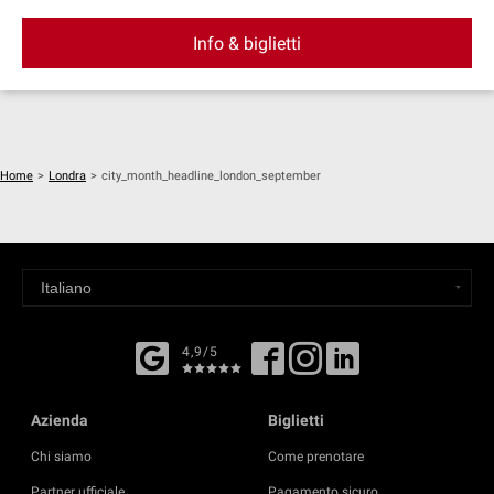
Info & biglietti
Home
>
Londra
>
city_month_headline_london_september
4,9/5
Azienda
Biglietti
Chi siamo
Come prenotare
Partner ufficiale
Pagamento sicuro