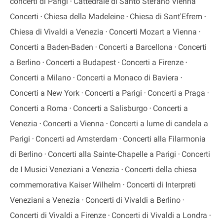
concerti di Parigi
Cattedrale di Santo Stefano Vienna
Concerti
Chiesa della Madeleine
Chiesa di Sant'Efrem
Chiesa di Vivaldi a Venezia
Concerti Mozart a Vienna
Concerti a Baden-Baden
Concerti a Barcellona
Concerti
a Berlino
Concerti a Budapest
Concerti a Firenze
Concerti a Milano
Concerti a Monaco di Baviera
Concerti a New York
Concerti a Parigi
Concerti a Praga
Concerti a Roma
Concerti a Salisburgo
Concerti a
Venezia
Concerti a Vienna
Concerti a lume di candela a
Parigi
Concerti ad Amsterdam
Concerti alla Filarmonia
di Berlino
Concerti alla Sainte-Chapelle a Parigi
Concerti
de I Musici Veneziani a Venezia
Concerti della chiesa
commemorativa Kaiser Wilhelm
Concerti di Interpreti
Veneziani a Venezia
Concerti di Vivaldi a Berlino
Concerti di Vivaldi a Firenze
Concerti di Vivaldi a Londra