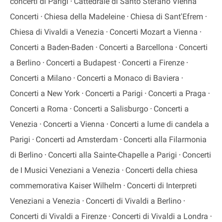
concerti di Parigi
Cattedrale di Santo Stefano Vienna
Concerti
Chiesa della Madeleine
Chiesa di Sant'Efrem
Chiesa di Vivaldi a Venezia
Concerti Mozart a Vienna
Concerti a Baden-Baden
Concerti a Barcellona
Concerti
a Berlino
Concerti a Budapest
Concerti a Firenze
Concerti a Milano
Concerti a Monaco di Baviera
Concerti a New York
Concerti a Parigi
Concerti a Praga
Concerti a Roma
Concerti a Salisburgo
Concerti a
Venezia
Concerti a Vienna
Concerti a lume di candela a
Parigi
Concerti ad Amsterdam
Concerti alla Filarmonia
di Berlino
Concerti alla Sainte-Chapelle a Parigi
Concerti
de I Musici Veneziani a Venezia
Concerti della chiesa
commemorativa Kaiser Wilhelm
Concerti di Interpreti
Veneziani a Venezia
Concerti di Vivaldi a Berlino
Concerti di Vivaldi a Firenze
Concerti di Vivaldi a Londra