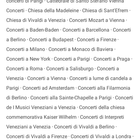
concerti di Parigi
Cattedrale di Santo Stefano Vienna
Concerti
Chiesa della Madeleine
Chiesa di Sant'Efrem
Chiesa di Vivaldi a Venezia
Concerti Mozart a Vienna
Concerti a Baden-Baden
Concerti a Barcellona
Concerti
a Berlino
Concerti a Budapest
Concerti a Firenze
Concerti a Milano
Concerti a Monaco di Baviera
Concerti a New York
Concerti a Parigi
Concerti a Praga
Concerti a Roma
Concerti a Salisburgo
Concerti a
Venezia
Concerti a Vienna
Concerti a lume di candela a
Parigi
Concerti ad Amsterdam
Concerti alla Filarmonia
di Berlino
Concerti alla Sainte-Chapelle a Parigi
Concerti
de I Musici Veneziani a Venezia
Concerti della chiesa
commemorativa Kaiser Wilhelm
Concerti di Interpreti
Veneziani a Venezia
Concerti di Vivaldi a Berlino
Concerti di Vivaldi a Firenze
Concerti di Vivaldi a Londra