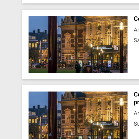
C
A
Sa
C
pr
A
S