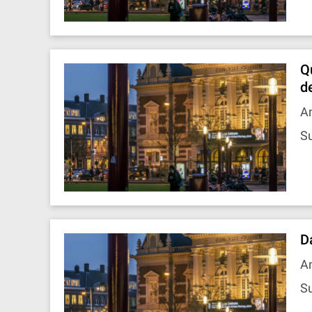
Qu
d
A
Su
D
A
Su