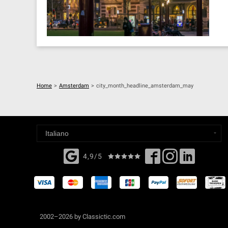
Home
>
Amsterdam
>
city_month_headline_amsterdam_may
4,9/5
2002–2026 by Classictic.com