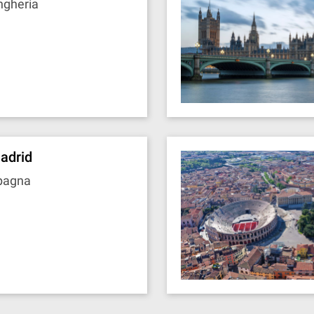
ngheria
adrid
pagna