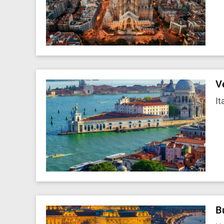
V
It
B