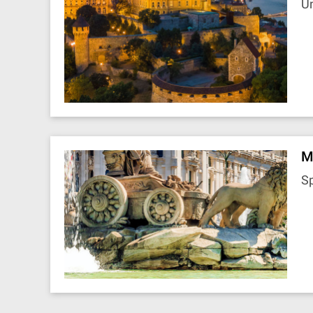
U
M
S