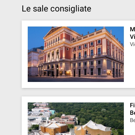
Le sale consigliate
M
V
Vi
F
B
Be