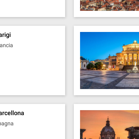
arigi
ancia
arcellona
pagna