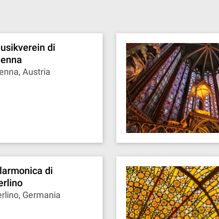
usikverein di
ienna
enna, Austria
ilarmonica di
erlino
rlino, Germania