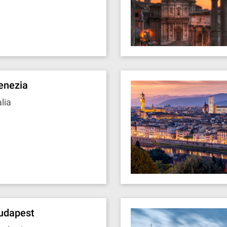
enezia
alia
udapest