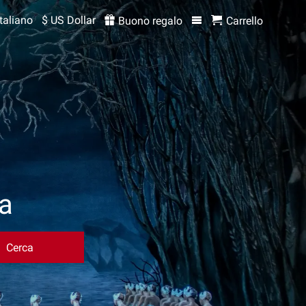
Italiano
$ US Dollar
Buono regalo
Carrello
ra
Cerca