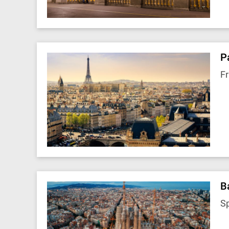
P
Fr
B
S