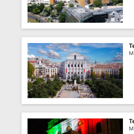
T
M
T
Mi