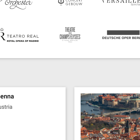
ienna
stria