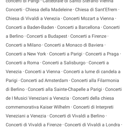
concerti di Parigi
Cattedrale di Santo Stefano Vienna
Concerti
Chiesa della Madeleine
Chiesa di Sant'Efrem
Chiesa di Vivaldi a Venezia
Concerti Mozart a Vienna
Concerti a Baden-Baden
Concerti a Barcellona
Concerti
a Berlino
Concerti a Budapest
Concerti a Firenze
Concerti a Milano
Concerti a Monaco di Baviera
Concerti a New York
Concerti a Parigi
Concerti a Praga
Concerti a Roma
Concerti a Salisburgo
Concerti a
Venezia
Concerti a Vienna
Concerti a lume di candela a
Parigi
Concerti ad Amsterdam
Concerti alla Filarmonia
di Berlino
Concerti alla Sainte-Chapelle a Parigi
Concerti
de I Musici Veneziani a Venezia
Concerti della chiesa
commemorativa Kaiser Wilhelm
Concerti di Interpreti
Veneziani a Venezia
Concerti di Vivaldi a Berlino
Concerti di Vivaldi a Firenze
Concerti di Vivaldi a Londra