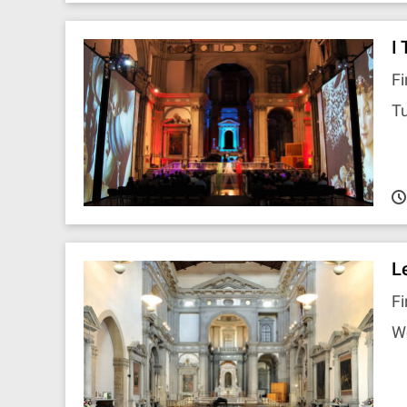
I 
Fi
Tu
L
Fi
W