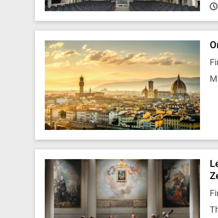
O
Fi
M
L
Z
Fi
Th