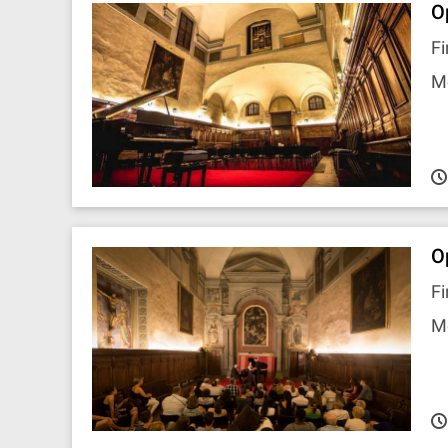
O
Fi
M
O
Fi
M