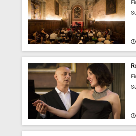
Fi
S
R
Fi
Sa