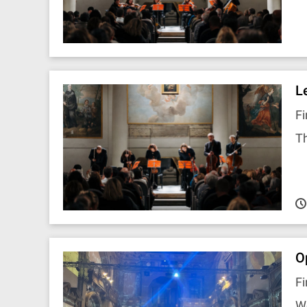
Le
Fi
Th
O
Fi
W