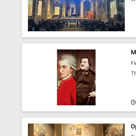
M
Fi
Th
O