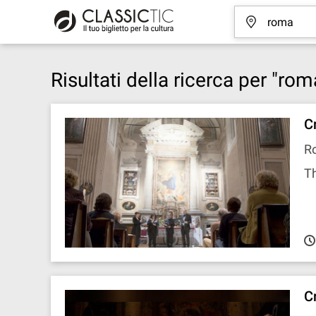
Risultati della ricerca per "ro
C
Ro
Th
C