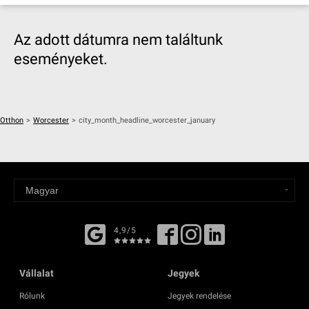
Az adott dátumra nem találtunk
eseményeket.
Otthon
>
Worcester
>
city_month_headline_worcester_january
4,9/5
Vállalat
Jegyek
Rólunk
Jegyek rendelése