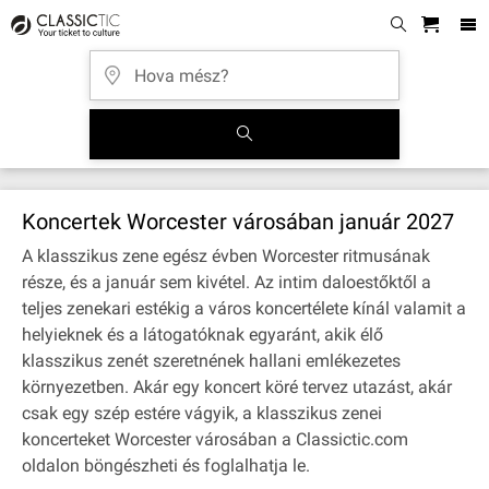
Koncertek Worcester városában január 2027
A klasszikus zene egész évben Worcester ritmusának
része, és a január sem kivétel. Az intim daloestőktől a
teljes zenekari estékig a város koncertélete kínál valamit a
helyieknek és a látogatóknak egyaránt, akik élő
klasszikus zenét szeretnének hallani emlékezetes
környezetben. Akár egy koncert köré tervez utazást, akár
csak egy szép estére vágyik, a klasszikus zenei
koncerteket Worcester városában a Classictic.com
oldalon böngészheti és foglalhatja le.