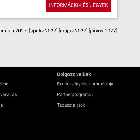
INFORMÁCIÓK ÉS JEGYEK
árcius 2027
] [
április 2027
] [
május 2027
] [
június 2027
]
Dolgozz velünk
lése
Rendezvényeinek promóciója
 vásárlás
Partnerprogramok
ya
Tapasztalatok