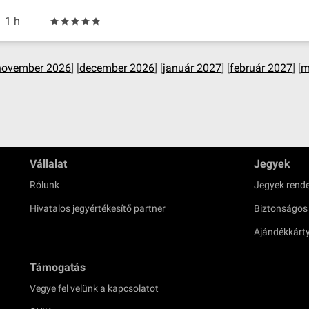
1 h
november 2026
] [
december 2026
] [
január 2027
] [
február 2027
] [
m
Vállalat
Jegyek
Rólunk
Jegyek rende
Hivatalos jegyértékesítő partner
Biztonságos
Ajándékkárt
Támogatás
Vegye fel velünk a kapcsolatot