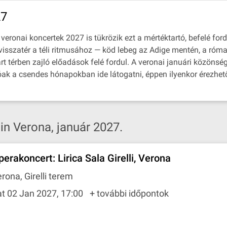
27
eronai koncertek 2027 is tükrözik ezt a mértéktartó, befelé ford
 visszatér a téli ritmusához — köd lebeg az Adige mentén, a r
rt térben zajló előadások felé fordul. A veronai januári közönség
dóak a csendes hónapokban ide látogatni, éppen ilyenkor érezhe
n Verona, január 2027.
perakoncert: Lirica Sala Girelli, Verona
rona, Girelli terem
t 02 Jan 2027, 17:00
+ további időpontok