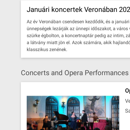
Januári koncertek Veronában 20
Az év Veronában csendesen kezdődik, és a januári v
ünnepségek lezárják az ünnepi időszakot, a város
szürke égbolton, a koncertnaptár pedig az intim, zá
a látvány miatt jön el. Azok számára, akik hajlan
klasszikus zenének.
Concerts and Opera Performances i
O
Ve
Sa