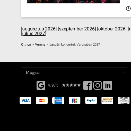
[
augusztus 2026
] [
szeptember 2026
] [
október 2026
] [
[
július 2027
]
Otthon
>
Verona
>
Januári koncertek Veronában 2027
4,9/5