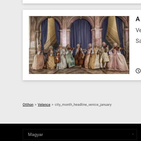
A
Ve
Sa
Otthon
>
Velence
>
city_month_headline_venice_january