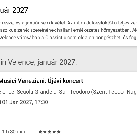
nuár 2027
sze, és a január sem kivétel. Az intim daloestőktől a teljes zen
asszikus zenét szeretnének hallani emlékezetes környezetben. Ak
 Velence városában a Classictic.com oldalon böngészheti és fogl
n Velence, január 2027.
 Musici Veneziani: Újévi koncert
lence, Scuola Grande di San Teodoro (Szent Teodor Nag
i 01 Jan 2027, 17:30
1 h 30 min