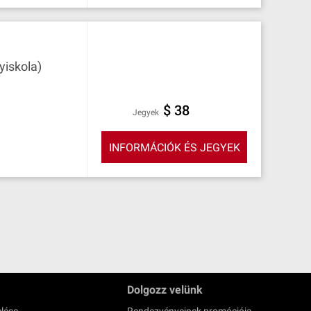
yiskola)
$ 38
Jegyek
INFORMÁCIÓK ÉS JEGYEK
Dolgozz velünk
lése
Rendezvényeinek promóciója