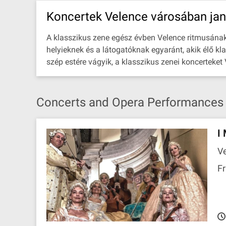
Koncertek Velence városában ja
A klasszikus zene egész évben Velence ritmusának ré
helyieknek és a látogatóknak egyaránt, akik élő kl
szép estére vágyik, a klasszikus zenei koncerteket
Concerts and Opera Performances i
I
Ve
Fr