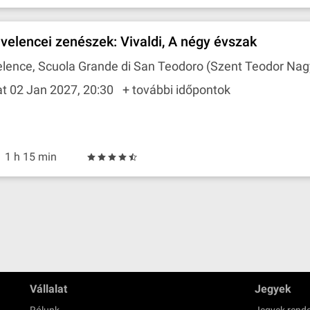
 velencei zenészek: Vivaldi, A négy évszak
lence, Scuola Grande di San Teodoro (Szent Teodor Nag
t 02 Jan 2027, 20:30
+ további időpontok
1 h 15 min
Vállalat
Jegyek
Rólunk
Jegyek rende