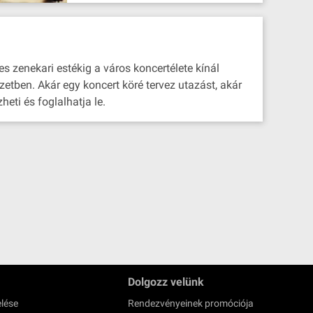
s zenekari estékig a város koncertélete kínál
zetben. Akár egy koncert köré tervez utazást, akár
eti és foglalhatja le.
Dolgozz velünk
lése
Rendezvényeinek promóciója