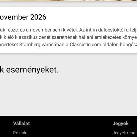
november 2026
 része, és a november sem kivétel. Az intim daloestőktől a telje
kik élő klasszikus zenét szeretnének hallani emlékezetes környe
ncerteket Starnberg városában a Classictic.com oldalon böngészh
nk eseményeket.
Vállalat
Jegyek
Rólunk
Jegyek rende