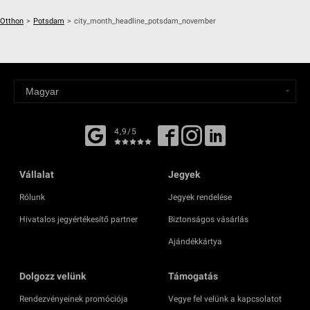
Otthon
>
Potsdam
>
city_month_headline_potsdam_november
4,9/5
Vállalat
Jegyek
Rólunk
Jegyek rendelése
Hivatalos jegyértékesítő partner
Biztonságos vásárlás
Ajándékkártya
Dolgozz velünk
Támogatás
Rendezvényeinek promóciója
Vegye fel velünk a kapcsolatot