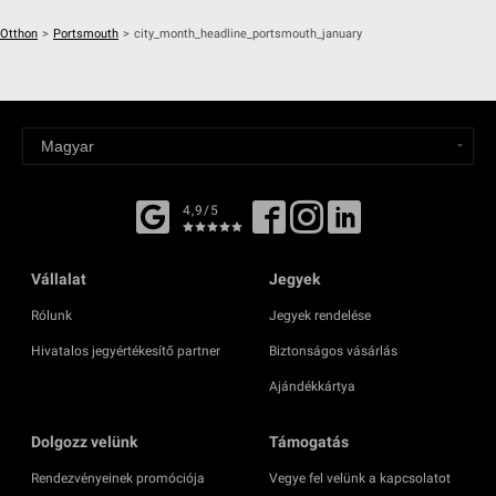
Otthon
>
Portsmouth
>
city_month_headline_portsmouth_january
4,9/5
Vállalat
Jegyek
Rólunk
Jegyek rendelése
Hivatalos jegyértékesítő partner
Biztonságos vásárlás
Ajándékkártya
Dolgozz velünk
Támogatás
Rendezvényeinek promóciója
Vegye fel velünk a kapcsolatot